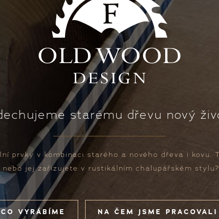
dechujeme starému dřevu nový živ
ní prvky v kombinaci starého a nového dřeva i kovu. 
ebo jej zařizujete v rustikálním chalupářském stylu? 
CO VYRÁBÍME
NA ČEM JSME PRACOVALI