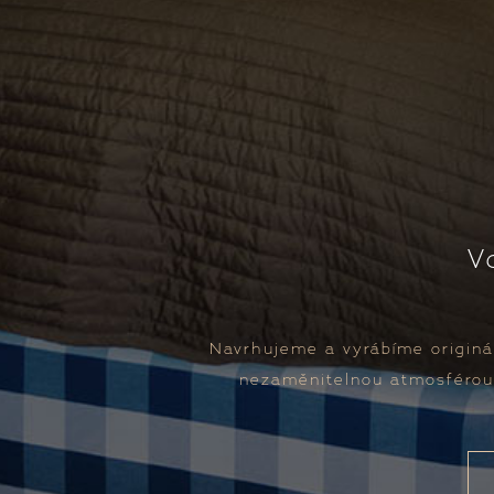
V
Navrhujeme a vyrábíme originál
nezaměnitelnou atmosférou n