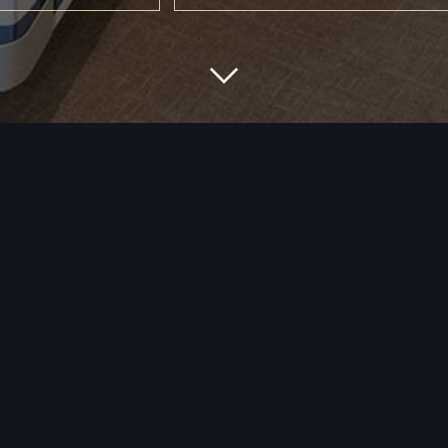
“... a tak vzniklo místo, kde dáváme starému dřevu
kterou si říká. A tak od nás staré trámy odchá
rustikálních obkladů, originálních rámů zrcadel
unikátních bytových doplňků.”
PŘEČÍST SI CELÝ PŘÍBĚH