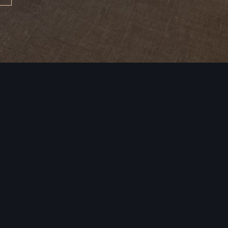
 nový život. Vždy v takové formě, o
zejí v podobě designových stolů,
, obrazů, svítidel a řadě dalších